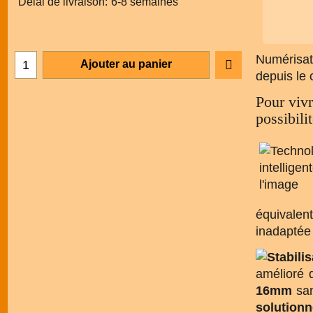
Délai de livraison:
6-8 semaines
Numérisat
Ajouter au panier
depuis le 
Pour vivr
possibili
équivalen
inadaptée 
amélioré 
16mm
san
solutionn