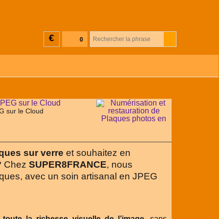
€
0
G sur le Cloud
ques sur verre
et souhaitez en
 ? Chez
SUPER8FRANCE
, nous
ques, avec un soin artisanal en JPEG
r
toute la richesse visuelle de l’image
, sans