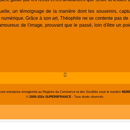
lle, un témoignage de la manière dont les souvenirs, capturés
 numérique. Grâce à son art, Théophile ne se contente pas de sa
s amoureux de l'image, prouvant que le passé, loin d'être un poi
 une entreprise enregistrée au Registre du Commerce et des Sociétés sous le numéro
48285
©
2005-202x SUPER8FRANCE
- Tous droits réservés.