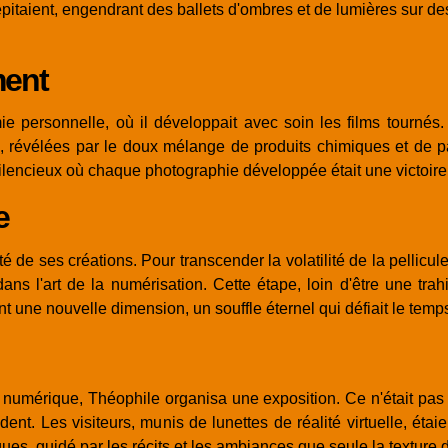
itaient, engendrant des ballets d'ombres et de lumières sur de
ment
e personnelle, où il développait avec soin les films tournés.
révélées par le doux mélange de produits chimiques et de pat
 silencieux où chaque photographie développée était une victoire 
e
té de ses créations. Pour transcender la volatilité de la pellicu
l'art de la numérisation. Cette étape, loin d'être une trahi
 une nouvelle dimension, un souffle éternel qui défiait le temps
numérique, Théophile organisa une exposition. Ce n'était pas
ent. Les visiteurs, munis de lunettes de réalité virtuelle, étai
s, guidé par les récits et les ambiances que seule la texture de 