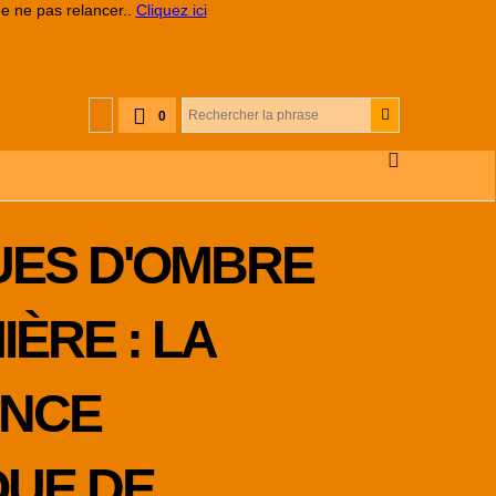
de ne pas relancer..
Cliquez ici
0
ES D'OMBRE
IÈRE : LA
ANCE
UE DE